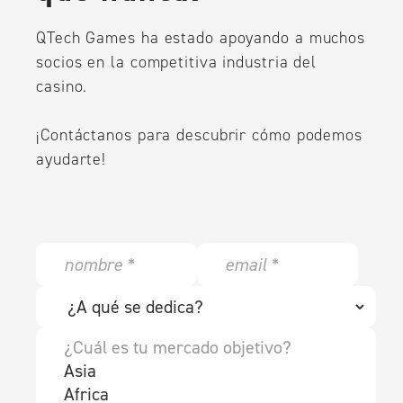
QTech Games ha estado apoyando a muchos
socios en la competitiva industria del
casino.
¡Contáctanos para descubrir cómo podemos
ayudarte!
N
E
a
m
m
a
w
e
i
h
*
l
a
y
*
t
o
s
u
y
r
o