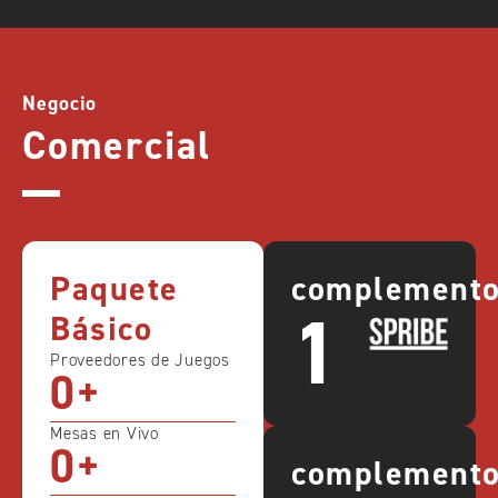
Negocio
Comercial
Paquete
complement
1
Básico
Proveedores de Juegos
0
+
Mesas en Vivo
0
+
complement