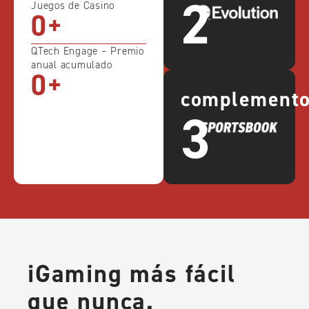
2
Juegos de Casino
0
+
QTech Engage – Premio
anual acumulado
0
+
complement
3
iGaming más fácil
que nunca.