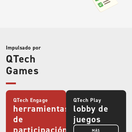
Impulsado por
QTech
Games
QTech Engage
QTech Play
herramientas
lobby de
de
juegos
participación
MÁS