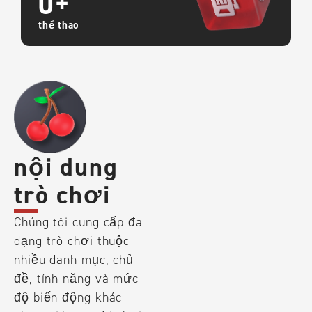
0
+
thể thao
nội dung
trò chơi
Chúng tôi cung cấp đa
dạng trò chơi thuộc
nhiều danh mục, chủ
đề, tính năng và mức
độ biến động khác