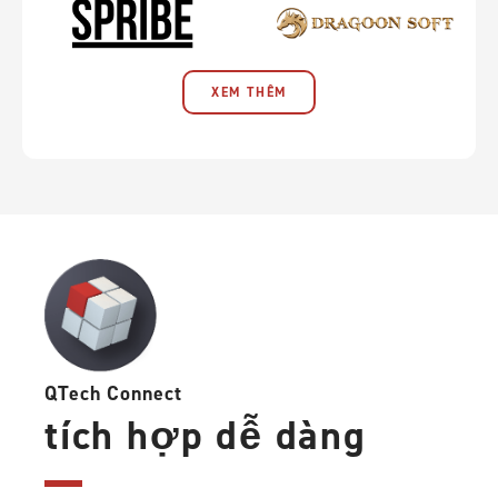
XEM THÊM
QTech Connect
tích hợp dễ dàng