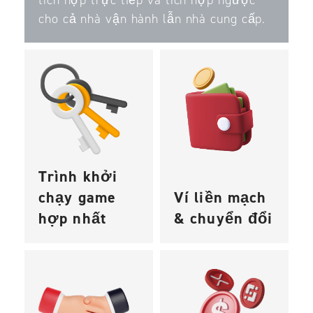
cho cả nhà vận hành lẫn nhà cung cấp.
Trình khởi
chạy game
Ví liền mạch
hợp nhất
& chuyển đổi