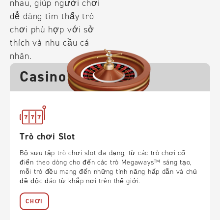
nhau, giúp người chơi
dễ dàng tìm thấy trò
chơi phù hợp với sở
thích và nhu cầu cá
nhân.
Casino
Trò chơi Slot
Bộ sưu tập trò chơi slot đa dạng, từ các trò chơi cổ
điển theo dòng cho đến các trò Megaways™ sáng tạo,
mỗi trò đều mang đến những tính năng hấp dẫn và chủ
đề độc đáo từ khắp nơi trên thế giới.
CHƠI