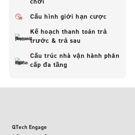
chơi
Cấu hình giới hạn cược
Kế hoạch thanh toán trả
trước & trả sau
Cấu trúc nhà vận hành phân
cấp đa tầng
QTech Engage