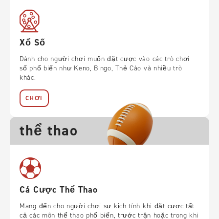
Xổ Số
Dành cho người chơi muốn đặt cược vào các trò chơi
số phổ biến như Keno, Bingo, Thẻ Cào và nhiều trò
khác.
CHƠI
thể thao
Cá Cược Thể Thao
Mang đến cho người chơi sự kịch tính khi đặt cược tất
cả các môn thể thao phổ biến, trước trận hoặc trong khi