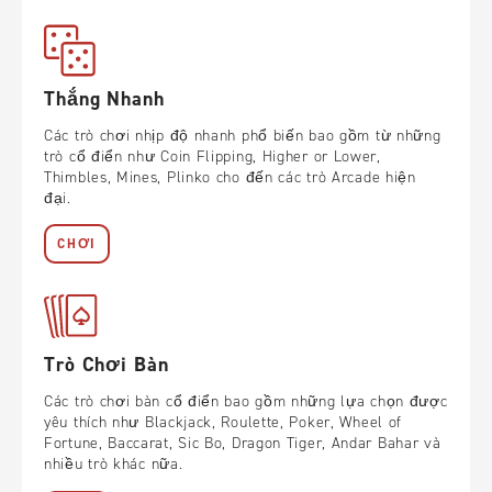
Thắng Nhanh
Các trò chơi nhịp độ nhanh phổ biến bao gồm từ những
trò cổ điển như Coin Flipping, Higher or Lower,
Thimbles, Mines, Plinko cho đến các trò Arcade hiện
đại.
CHƠI
Trò Chơi Bàn
Các trò chơi bàn cổ điển bao gồm những lựa chọn được
yêu thích như Blackjack, Roulette, Poker, Wheel of
Fortune, Baccarat, Sic Bo, Dragon Tiger, Andar Bahar và
nhiều trò khác nữa.