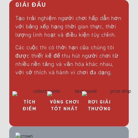
GIẢI ĐẤU
Tạo trải nghiệm người chơi hấp dẫn hơn
với bảng xếp hạng thời gian thực, thời
lượng linh hoạt và điều kiện tùy chỉnh.
Các cuộc thi có thời hạn của chúng tôi
được thiết kế để thu hút người chơi từ
nhiều nền tảng và văn hóa khác nhau,
với sở thích và hành vi chơi đa dạng.
TÍCH
VÒNG CHƠI
RƠI GIẢI
ĐIỂM
TỐT NHẤT
THƯỞNG