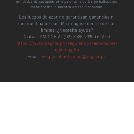
entidades de cualquier otro país fuera de las jurisdicciones
mencionadas, a nuestra entera discreción.
Los juegos de azar no garantizan ganancias ni
mejoras financieras. Manténgase dentro de sus
límites. ¿Necesita ayuda?
Contact PAGCOR At (02) 8538-9090 Or Visit:
https://www.pagcor.ph/regulatory/responsible-
gaming.php
Email:
ResponsibleGaming@pagcor.ph