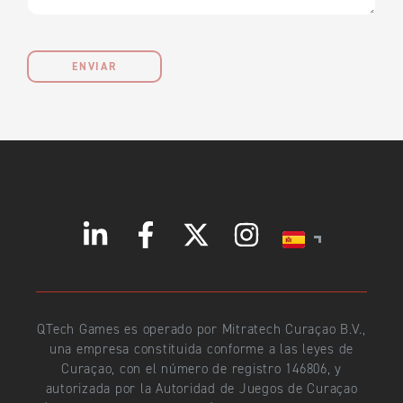
ENVIAR
QTech Games es operado por Mitratech Curaçao B.V.,
una empresa constituida conforme a las leyes de
Curaçao, con el número de registro 146806, y
autorizada por la Autoridad de Juegos de Curaçao