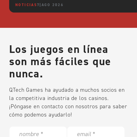
NOTICIAS
7 AGO 2026
Los juegos en línea
son más fáciles que
nunca.
QTech Games ha ayudado a muchos socios en
la competitiva industria de los casinos.
¡Póngase en contacto con nosotros para saber
cómo podemos ayudarlo!
N
E
a
m