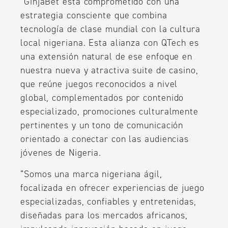
“GinjaBet está comprometido con una
estrategia consciente que combina
tecnología de clase mundial con la cultura
local nigeriana. Esta alianza con QTech es
una extensión natural de ese enfoque en
nuestra nueva y atractiva suite de casino,
que reúne juegos reconocidos a nivel
global, complementados por contenido
especializado, promociones culturalmente
pertinentes y un tono de comunicación
orientado a conectar con las audiencias
jóvenes de Nigeria.
“Somos una marca nigeriana ágil,
focalizada en ofrecer experiencias de juego
especializadas, confiables y entretenidas,
diseñadas para los mercados africanos,