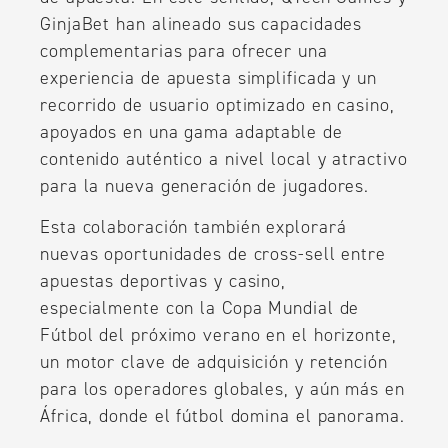
GinjaBet han alineado sus capacidades
complementarias para ofrecer una
experiencia de apuesta simplificada y un
recorrido de usuario optimizado en casino,
apoyados en una gama adaptable de
contenido auténtico a nivel local y atractivo
para la nueva generación de jugadores.
Esta colaboración también explorará
nuevas oportunidades de cross-sell entre
apuestas deportivas y casino,
especialmente con la Copa Mundial de
Fútbol del próximo verano en el horizonte,
un motor clave de adquisición y retención
para los operadores globales, y aún más en
África, donde el fútbol domina el panorama.