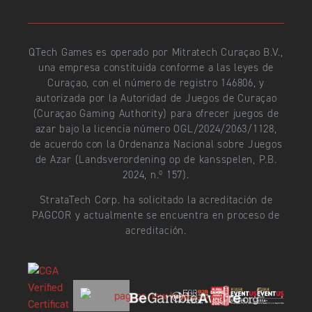
QTech Games es operado por Mitratech Curaçao B.V.,
una empresa constituida conforme a las leyes de
Curaçao, con el número de registro 146806, y
autorizada por la Autoridad de Juegos de Curaçao
(Curaçao Gaming Authority) para ofrecer juegos de
azar bajo la licencia número OGL/2024/2063/1128,
de acuerdo con la Ordenanza Nacional sobre Juegos
de Azar (Landsverordening op de kansspelen, P.B.
2024, n.º 157).
StrataTech Corp. ha solicitado la acreditación de
PAGCOR y actualmente se encuentra en proceso de
acreditación.