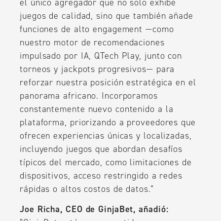
el único agregador que no solo exhibe
juegos de calidad, sino que también añade
funciones de alto engagement —como
nuestro motor de recomendaciones
impulsado por IA, QTech Play, junto con
torneos y jackpots progresivos— para
reforzar nuestra posición estratégica en el
panorama africano. Incorporamos
constantemente nuevo contenido a la
plataforma, priorizando a proveedores que
ofrecen experiencias únicas y localizadas,
incluyendo juegos que abordan desafíos
típicos del mercado, como limitaciones de
dispositivos, acceso restringido a redes
rápidas o altos costos de datos.”
Joe Richa, CEO de GinjaBet, añadió: