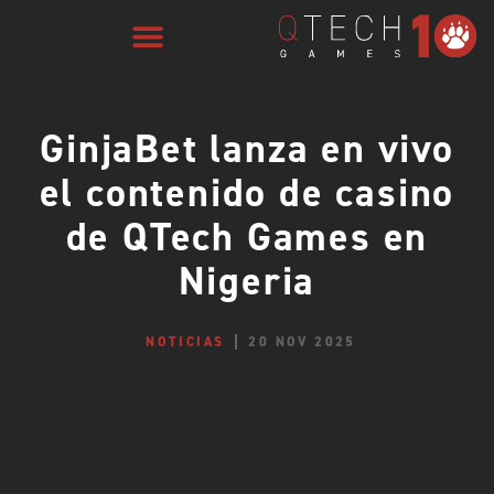
GinjaBet lanza en vivo
el contenido de casino
de QTech Games en
Nigeria
NOTICIAS
20 NOV 2025