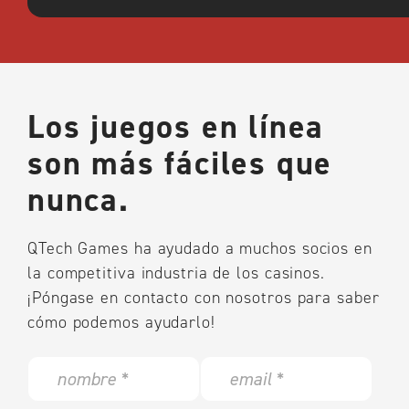
Los juegos en línea
son más fáciles que
nunca.
QTech Games ha ayudado a muchos socios en
la competitiva industria de los casinos.
¡Póngase en contacto con nosotros para saber
cómo podemos ayudarlo!
N
E
a
m
m
a