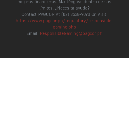
mencionadas, a nuestra entera discreción.
Los juegos de azar no garantizan ganancias ni
mejoras financieras. Manténgase dentro de sus
límites. ¿Necesita ayuda?
Contact PAGCOR At (02) 8538-9090 Or Visit:
https://www.pagcor.ph/regulatory/responsible-
gaming.php
Email:
ResponsibleGaming@pagcor.ph