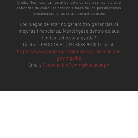
Unido. Nos reservamos el derecho de rechazar servicios a
entidades de cualquier otro país fuera de las jurisdicciones
mencionadas, a nuestra entera discreción.
Los juegos de azar no garantizan ganancias ni
mejoras financieras. Manténgase dentro de sus
límites. ¿Necesita ayuda?
Contact PAGCOR At (02) 8538-9090 Or Visit:
https://www.pagcor.ph/regulatory/responsible-
gaming.php
Email:
ResponsibleGaming@pagcor.ph