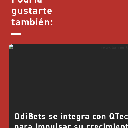
gustarte
también:
OdiBets se integra con QTe
para impulsar su crecimien