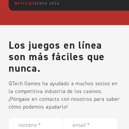
NOTICIAS
6 AGO 2026
Los juegos en línea
son más fáciles que
nunca.
QTech Games ha ayudado a muchos socios en
la competitiva industria de los casinos.
¡Póngase en contacto con nosotros para saber
cómo podemos ayudarlo!
N
E
a
m