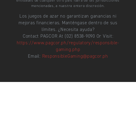
entidades de cualquier otro país fuera de las jurisdicciones
mencionadas, a nuestra entera discreción.
Los juegos de azar no garantizan ganancias ni
mejoras financieras. Manténgase dentro de sus
límites. ¿Necesita ayuda?
Contact PAGCOR At (02) 8538-9090 Or Visit:
https://www.pagcor.ph/regulatory/responsible-
gaming.php
Email:
ResponsibleGaming@pagcor.ph