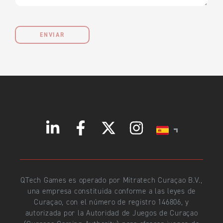
ENVIAR
QTech Games es operado por Mitratech Curaçao B.V.,
una empresa constituida conforme a las leyes de
Curaçao, con el número de registro 146806, y
autorizada por la Autoridad de Juegos de Curaçao