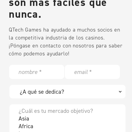
son más fáciles que
nunca.
QTech Games ha ayudado a muchos socios en
la competitiva industria de los casinos.
¡Póngase en contacto con nosotros para saber
cómo podemos ayudarlo!
N
E
a
m
m
a
e
i
w
*
l
h
*
a
t
y
s
o
y
u
o
r
u
t