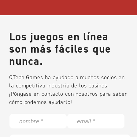
Los juegos en línea
son más fáciles que
nunca.
QTech Games ha ayudado a muchos socios en
la competitiva industria de los casinos.
¡Póngase en contacto con nosotros para saber
cómo podemos ayudarlo!
N
E
a
m
m
a
e
i