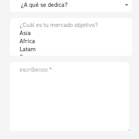
w
*
l
h
*
a
t
y
s
o
y
u
o
r
u
t
r
a
b
r
u
g
M
s
e
e
i
t
s
n
m
s
e
a
a
s
r
g
s
k
e
?
e
*
t
?