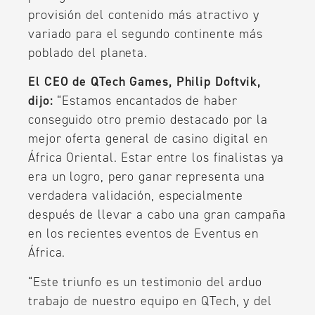
provisión del contenido más atractivo y
variado para el segundo continente más
poblado del planeta.
El CEO de QTech Games, Philip Doftvik,
dijo:
“Estamos encantados de haber
conseguido otro premio destacado por la
mejor oferta general de casino digital en
África Oriental. Estar entre los finalistas ya
era un logro, pero ganar representa una
verdadera validación, especialmente
después de llevar a cabo una gran campaña
en los recientes eventos de Eventus en
África.
“Este triunfo es un testimonio del arduo
trabajo de nuestro equipo en QTech, y del