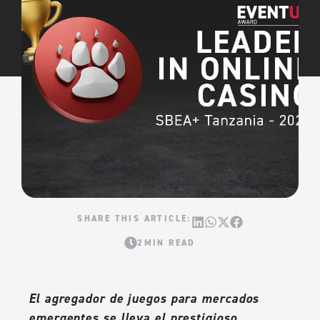
2MIN READ
El agregador de juegos para mercados
emergentes se lleva el prestigioso