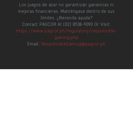
Los juegos de azar no garantizan ganancias ni
mejoras financieras. Manténgase dentro de sus
límites. ¿Necesita ayuda?
Contact PAGCOR At (02) 8538-9090 Or Visit:
https://www.pagcor.ph/regulatory/responsible-
gaming.php
Email:
ResponsibleGaming@pagcor.ph