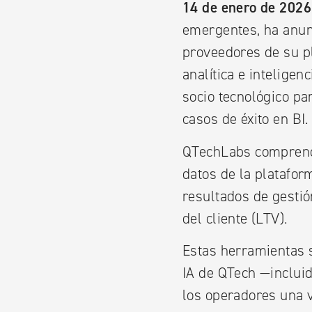
14 de enero de 2026
emergentes, ha anun
proveedores de su p
analítica e inteligen
socio tecnológico p
casos de éxito en BI.
QTechLabs comprende
datos de la platafor
resultados de gestió
del cliente (LTV).
Estas herramientas s
IA de QTech —incluid
los operadores una v