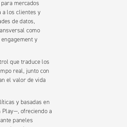
s para mercados
 a los clientes y
ades de datos,
 transversal como
r engagement y
rol que traduce los
empo real, junto con
n el valor de vida
líticas y basadas en
 Play—, ofreciendo a
iante paneles