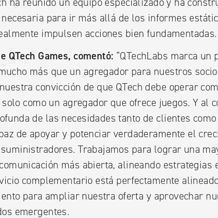
ch ha reunido un equipo especializado y ha constru
necesaria para ir más allá de los informes estátic
realmente impulsen acciones bien fundamentadas.
 de QTech Games, comentó:
“QTechLabs marca un pu
ucho más que un agregador para nuestros socios
nuestra convicción de que QTech debe operar co
o solo como un agregador que ofrece juegos. Y al c
funda de las necesidades tanto de clientes como
paz de apoyar y potenciar verdaderamente el creci
suministradores. Trabajamos para lograr una ma
comunicación más abierta, alineando estrategias e
rvicio complementario está perfectamente alinead
iento para ampliar nuestra oferta y aprovechar nue
dos emergentes.