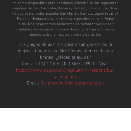
no están disponibles para entidades ubicadas en las siguientes
regiones: Aruba, Australia, Bonaire, Curazao, Francia, Irán, Irak,
Países Bajos, Saba, España, San Martín, San Eustaquio (Statia),
Estados Unidos o sus territorios dependientes, y el Reino
Unido. Nos reservamos el derecho de rechazar servicios a
entidades de cualquier otro país fuera de las jurisdicciones
mencionadas, a nuestra entera discreción.
Los juegos de azar no garantizan ganancias ni
mejoras financieras. Manténgase dentro de sus
límites. ¿Necesita ayuda?
Contact PAGCOR At (02) 8538-9090 Or Visit:
https://www.pagcor.ph/regulatory/responsible-
gaming.php
Email:
ResponsibleGaming@pagcor.ph