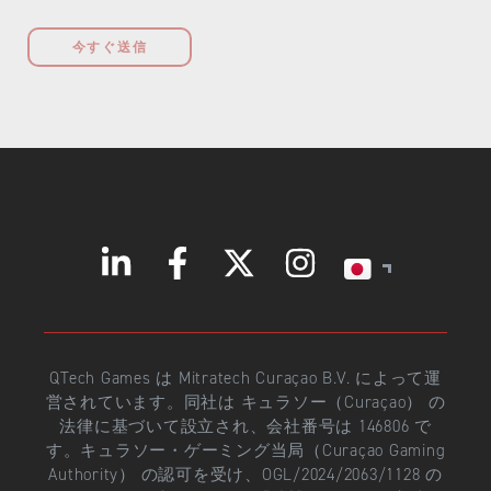
今すぐ送信
QTech Games は Mitratech Curaçao B.V. によって運
営されています。同社は キュラソー（Curaçao） の
法律に基づいて設立され、会社番号は 146806 で
す。キュラソー・ゲーミング当局（Curaçao Gaming
Authority） の認可を受け、OGL/2024/2063/1128 の