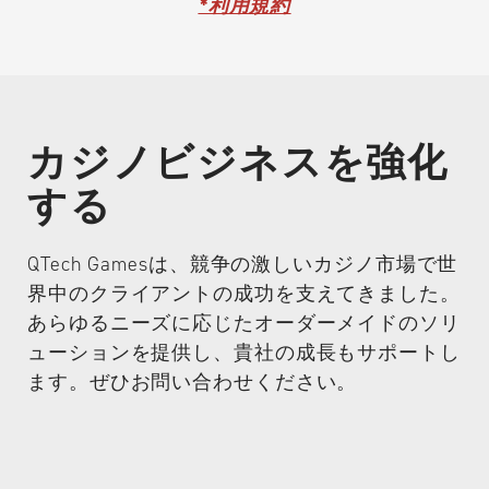
*利用規約
当社は、信頼性の高い国際認証のもとで事業を運営し、公正
性、透明性、および安全性を確保しています。厳格なコンプ
ライアンス体制により信頼を築き、オンラインゲーミング業
界における信頼できるパートナーとしての評価を維持してい
ます。
カジノビジネスを強化
当社のサービスはゲーミング事業者向けに提供されており、
する
以下の地域に所在する法人・事業体はご利用いただけませ
ん：アルバ、オーストラリア、ボネール、キュラソー、フラ
QTech Gamesは、競争の激しいカジノ市場で世
ンス、イラン、イラク、オランダ、サバ、スペイン、シン
界中のクライアントの成功を支えてきました。
ト・マールテン、シント・ユースタティウス、アメリカ合衆
あらゆるニーズに応じたオーダーメイドのソリ
国（米国）およびその属領、ならびにイギリス。
ューションを提供し、貴社の成長もサポートし
ます。ぜひお問い合わせください。