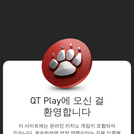
QT Play에 오신 걸
환영합니다
이 사이트에는 온라인 카지노 게임이 포함되어
있습니다. 계속하려면 법적 연령이라는 것을 인증해