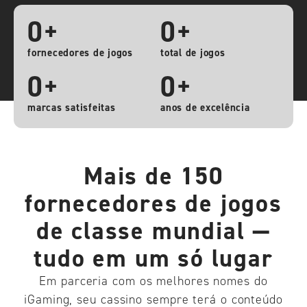
0
+
0
+
fornecedores de jogos
total de jogos
0
+
0
+
marcas satisfeitas
anos de excelência
Mais de 150
fornecedores de jogos
de classe mundial —
tudo em um só lugar
Em parceria com os melhores nomes do
iGaming, seu cassino sempre terá o conteúdo