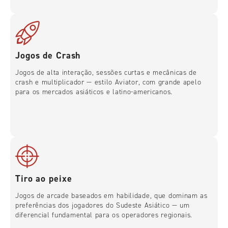
Jogos de Crash
Jogos de alta interação, sessões curtas e mecânicas de
crash e multiplicador — estilo Aviator, com grande apelo
para os mercados asiáticos e latino-americanos.
Tiro ao peixe
Jogos de arcade baseados em habilidade, que dominam as
preferências dos jogadores do Sudeste Asiático — um
diferencial fundamental para os operadores regionais.