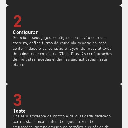
2
Configurar
Selecione seus jogos, configure a conexão com sua
carteira, defina filtros de conteúdo geográfico para
conformidade e personalize o layout do lobby através
do painel de controle do QTech Play. As configurações
de múltiplas moedas e idiomas são aplicadas nesta
etapa.
3
Teste
Utilize o ambiente de controle de qualidade dedicado
para testar lançamentos de jogos, fluxos de
transações, gerenciamento de sessões e cenários de