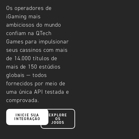
Os operadores de
iGaming mais
ambiciosos do mundo
confiam na QTech
Games para impulsionar
seus cassinos com mais
de 14.000 títulos de
mais de 150 estúdios
globais — todos
fornecidos por meio de
uma única API testada e
comprovada.
INICIE SUA
EXPLORE
INTEGRAÇÃO
OS
JOGOS