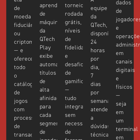
dados
aprendizado
torneios,
de
equipe
de
de
rodadas
moeda
da
jogadore
máquina
grátis,
fiduciária
QTech,
e
da
níveis
ou
disponível
operaçõe
QTech
de
criptomoeda
24
administ
Play
fidelidade
— e
horas
em
exibe
e
oferece
por
canais
automaticamente
desafios
todo
dia,
digitais
títulos
de
o
7
e
de
gamificação
catálogo
dias
físicos
alta
—
de
por
—
afinidade
tudo
jogos
semana,
seja
para
integrado,
com
atende
em
cada
sem
processamento
a
um
segmento
necessidade
de
dúvidas
terminal
de
de
transações
técnicas,
em