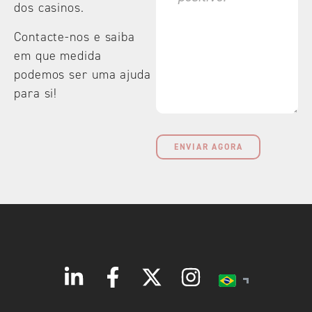
s
t
s
dos casinos.
i
m
a
n
a
g
Contacte-nos e saiba
e
r
e
em que medida
s
k
*
s
podemos ser uma ajuda
e
?
t
para si!
?
ENVIAR AGORA