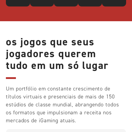
os jogos que seus
jogadores querem
tudo em um só lugar
Um portfólio em constante crescimento de
títulos virtuais e presenciais de mais de 150
estúdios de classe mundial, abrangendo todos
os formatos que impulsionam a receita nos
mercados de iGaming atuais.