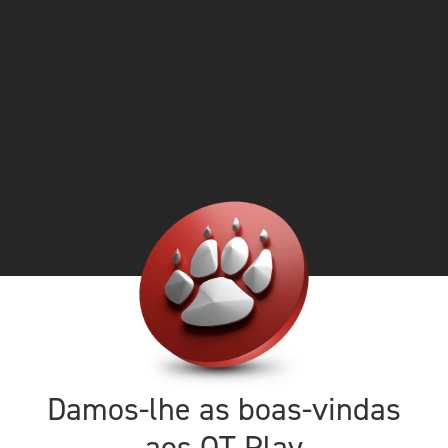
Damos-lhe as boas-vindas
aos QT Play