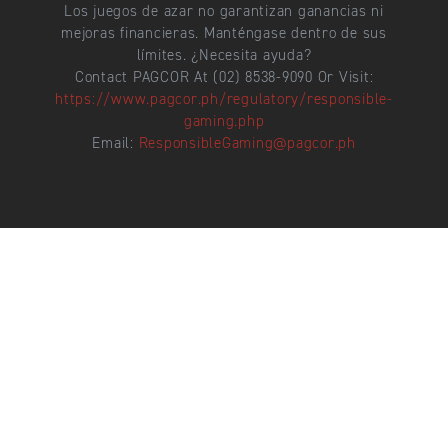
Los juegos de azar no garantizan ganancias ni
mejoras financieras. Manténgase dentro de sus
límites. ¿Necesita ayuda?
Contact PAGCOR At (02) 8538-9090 Or Visit:
https://www.pagcor.ph/regulatory/responsible-
gaming.php
Email:
ResponsibleGaming@pagcor.ph