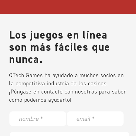
Los juegos en línea
son más fáciles que
nunca.
QTech Games ha ayudado a muchos socios en
la competitiva industria de los casinos.
¡Póngase en contacto con nosotros para saber
cómo podemos ayudarlo!
N
E
a
m
m
a
e
i
w