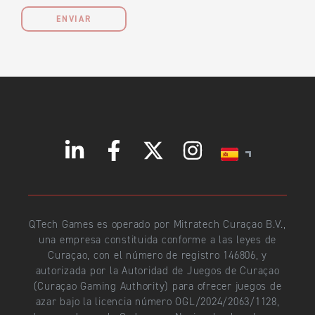
ENVIAR
QTech Games es operado por Mitratech Curaçao B.V.,
una empresa constituida conforme a las leyes de
Curaçao, con el número de registro 146806, y
autorizada por la Autoridad de Juegos de Curaçao
(Curaçao Gaming Authority) para ofrecer juegos de
azar bajo la licencia número OGL/2024/2063/1128,