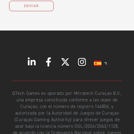
ENVIAR
QTech Games es operado por Mitratech Curaçao B.V.,
una empresa constituida conforme a las leyes de
Curaçao, con el número de registro 146806, y
autorizada por la Autoridad de Juegos de Curaçao
(Curaçao Gaming Authority) para ofrecer juegos de
azar bajo la licencia número OGL/2024/2063/1128,
de acuerdo con la Ordenanza Nacional sobre Juegos