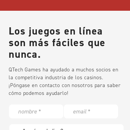
Los juegos en línea
son más fáciles que
nunca.
QTech Games ha ayudado a muchos socios en
la competitiva industria de los casinos.
¡Póngase en contacto con nosotros para saber
cómo podemos ayudarlo!
N
E
a
m
m
a
e
i
w