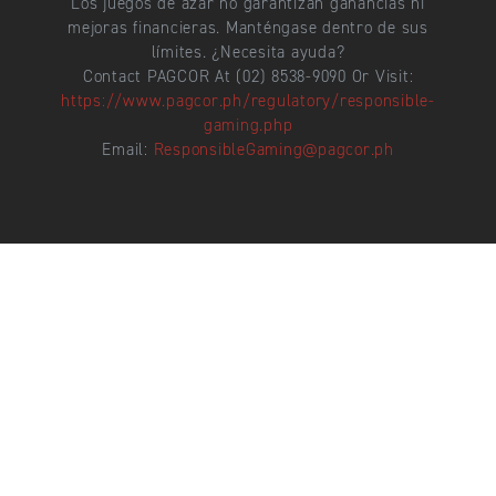
Los juegos de azar no garantizan ganancias ni
mejoras financieras. Manténgase dentro de sus
límites. ¿Necesita ayuda?
Contact PAGCOR At (02) 8538-9090 Or Visit:
https://www.pagcor.ph/regulatory/responsible-
gaming.php
Email:
ResponsibleGaming@pagcor.ph